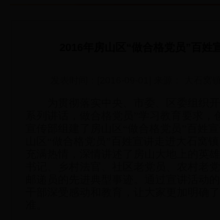
2016年房山区“做合格党员”百
发表时间：[2016-09-01] 来源： 大
为贯彻落实中央、市委、区委组织开展
系列讲话，做合格党员”学习教育要求，
宣传部组建了房山区“做合格党员”百姓宣
山区“做合格党员”百姓宣讲走进大石窝
充满热情，深情讲述了房山大地上的英
书记、乡村法官、社区老党员、农村老
邮递员的先进典型事迹。通过宣讲活动
干部深受感动和教育，让大家更加明确
准。