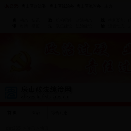
det365
房山区政法委 房山区综治办 房山区流管办 主办
资
动态
快讯
政
机构职能
政法动态
综
机构职能
讯
舆情
播报
法
队伍建设
法治建设
治
流管动态
首 页
综治
综合动态
det365
>
>
资讯
快讯