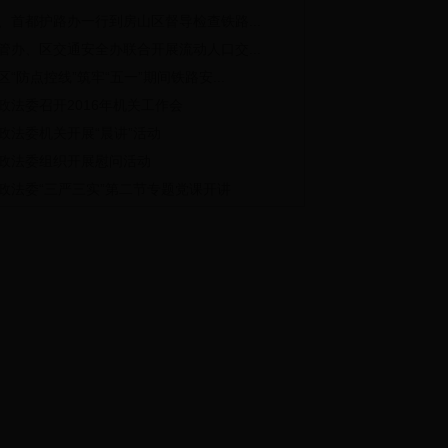
、首都护路办一行到房山区督导检查铁路...
管办、区交通安全办联合开展流动人口交...
区“防点控线”筑牢“五一”期间铁路安...
政法委召开2016年机关工作会
政法委机关开展“晨讲”活动
政法委组织开展慰问活动
政法委“三严三实”第二节专题党课开讲