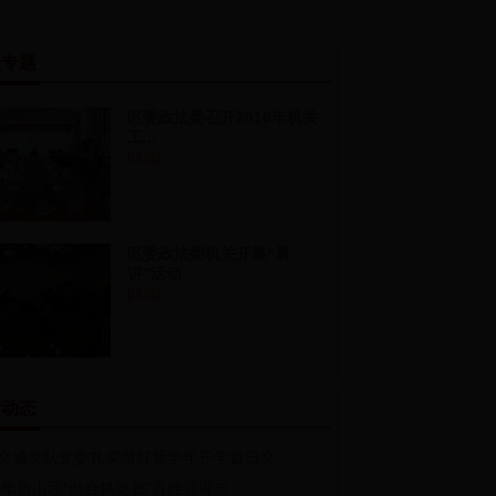
点专题
区委政法委召开2016年机关
工...
[详细]
区委政法委机关开展“晨
讲”活动
[详细]
新动态
交通支队党委扎实做好新学年开学首日交...
16年房山区“做合格党员”百姓宣讲走...