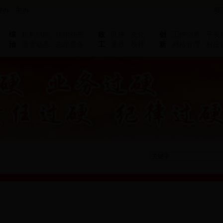
管办 主办
我
综
机构职能
综治动态
政
队建
文化
创
工作创新
平安
治
流管动态
志愿服务
工
廉政
榜样
新
网格管理
村庄