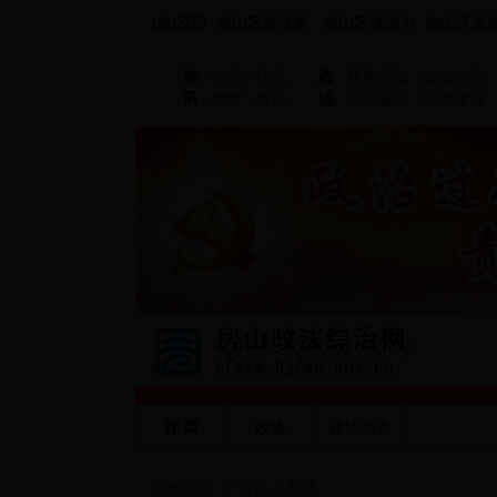
det365
房山区政法委 房山区综治办 房山区流
资
动态
快讯
政
机构职能
政法动态
讯
舆情
播报
法
队伍建设
法治建设
首 页
政法
政法动态
det365
>
>
资讯
快讯