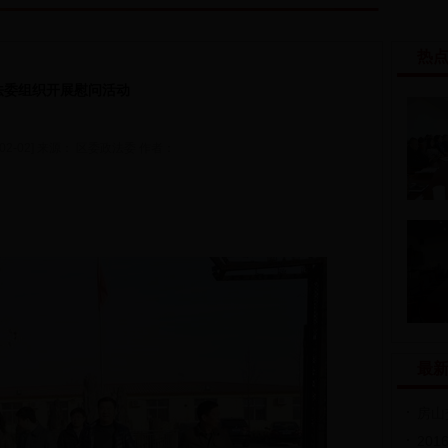
热
法委组织开展慰问活动
02-02] 来源： 区委政法委 作者：
最
房山
20