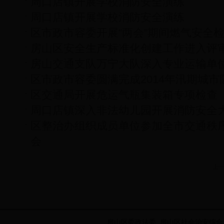
周口店镇开展学校消防安全演练
周口店镇开展学校消防安全演练
区市政市容委开展“两会”期间燃气安全
房山区安全生产标准化创建工作进入评
房山交通支队万宁大队深入专业运输单
区市政市容委圆满完成2014年汛期城
区交通局开展危运气瓶集装箱专项检查
周口店镇深入非法幼儿园开展消防安全
区整治办组织成员单位参加全市交通秩
会
上
房山区委政法委 房山区社会治安综合