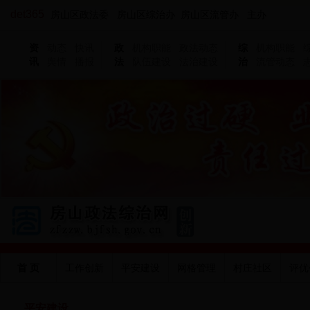
det365
房山区政法委 房山区综治办 房山区流管办 主办
资
动态
快讯
政
机构职能
政法动态
综
机构职能
讯
舆情
播报
法
队伍建设
法治建设
治
流管动态
首 页
工作创新
平安建设
网格管理
村庄社区
评优
平安建设