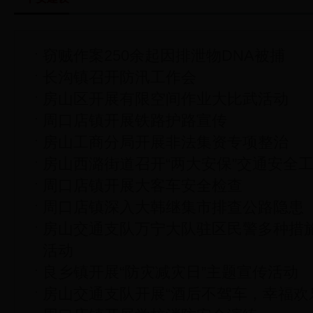
窃贼作案250余起因排泄物DNA被捕
长沟镇召开防汛工作会
房山区开展有限空间作业大比武活动
周口店镇开展铁路护路宣传
房山工商分局开展非法集资专项整治
房山西潞街道召开“两大安保”交通安全
周口店镇开展大客车安全检查
周口店镇深入大韩继集市排查公路隐患
房山交通支队万宁大队驻区民警多种措
活动
良乡镇开展“防灾减灾日”主题宣传活动
房山交通支队开展“酒后不驾车，幸福欢