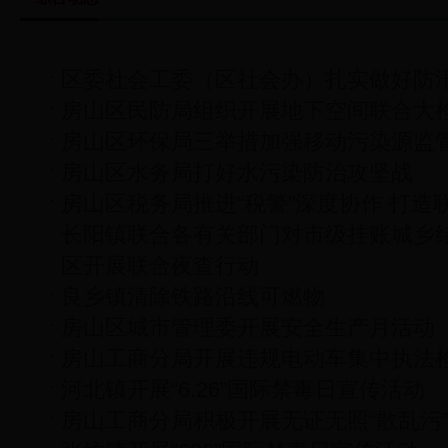
区委社会工委（区社会办）扎实做好防
房山区民防局组织开展地下空间联合大
房山区环保局三举措加强移动污染源监
房山区水务局打好水污染防治攻坚战
房山区税务局推进“税警”深度协作 打造
长阳镇联合各有关部门对市级挂账城乡
区开展联合夜查行动
良乡镇清除铁路沿线可燃物
房山区城市管理委开展安全生产月活动
房山工商分局开展违规电动车集中执法
河北镇开展“6.26”国际禁毒日宣传活动
房山工商分局积极开展无证无照“散乱污