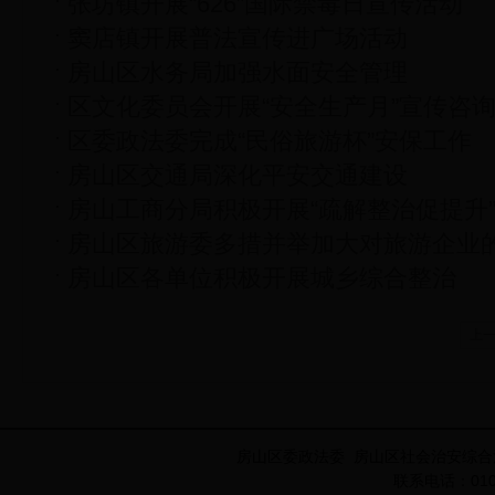
张坊镇开展“626”国际禁毒日宣传活动
窦店镇开展普法宣传进广场活动
房山区水务局加强水面安全管理
区文化委员会开展“安全生产月”宣传咨
区委政法委完成“民俗旅游杯”安保工作
房山区交通局深化平安交通建设
房山工商分局积极开展“疏解整治促提升
房山区旅游委多措并举加大对旅游企业
房山区各单位积极开展城乡综合整治
上
房山区委政法委 房山区社会治安综合
联系电话：010-8