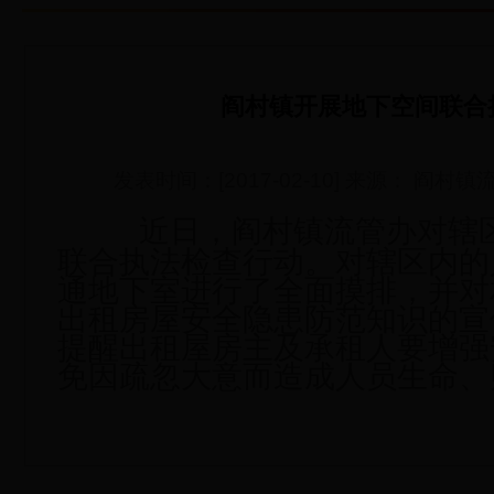
阎村镇开展地下空间联合
发表时间：[2017-02-10] 来源： 阎
近日，阎村镇流管办对辖
联合执法检查行动。对辖区内的
通地下室进行了全面摸排，并对
出租房屋安全隐患防范知识的宣
提醒出租屋房主及承租人要增强
免因疏忽大意而造成人员生命、