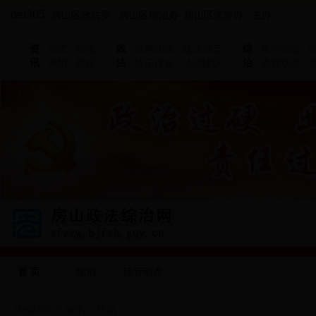
det365
房山区政法委 房山区综治办 房山区流管办 主办
资
动态
快讯
政
机构职能
政法动态
综
机构职能
讯
舆情
播报
法
队伍建设
法治建设
治
流管动态
首 页
综治
流管动态
det365
>
>
资讯
快讯