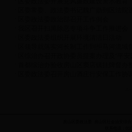
区委政法委开展党风廉政建设警示教育
区委常委、政法委书记魏广勋到区法院
区委政法委政治部召开工作例会
我区召开扫黑除恶专项斗争工作推进会
区委政法委组织开展环境清洁日活动
区领导就落实河长制工作到拒马河流域
区综治办召开政协委员提案办理及“平安
首都综治办验收房山区窦店镇挂牌督办
区委政法委召开房山酒庄行安保工作协
上
房山区委政法委 房山区社会治安综合
联系电话：010-8