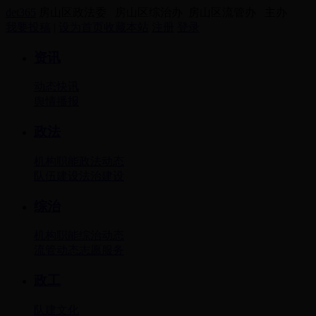
det365
房山区政法委 房山区综治办 房山区流管办 主办
我要投稿
|
设为首页
收藏本站
注册
登录
资讯
动态
快讯
舆情
播报
政法
机构职能
政法动态
队伍建设
法治建设
综治
机构职能
综治动态
流管动态
志愿服务
政工
队建
文化