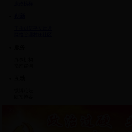
廉政
榜样
创新
工作创新
平安建设
网格管理
村庄社区
服务
办事
机构
指南
咨询
互动
微博
论坛
随拍
博客