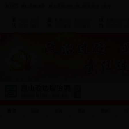
det365
房山区政法委 房山区综治办 房山区流管办 主办
资
动态
快讯
政
机构职能
政法动态
综
机构职能
讯
舆情
播报
法
队伍建设
法治建设
治
流管动态
首 页
队建
文化
廉政
榜样
培