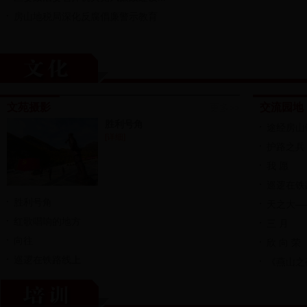
房山地税局深化反腐倡廉警示教育
文苑摄影
交流园地
更多>>
胜利号角
途经房山
[详细]
护路之兵
我 愿
巡逻在铁
胜利号角
天之大—
红歌唱响的地方
三 月
向往
欣 向 荣
巡逻在铁路线上
《燕山之