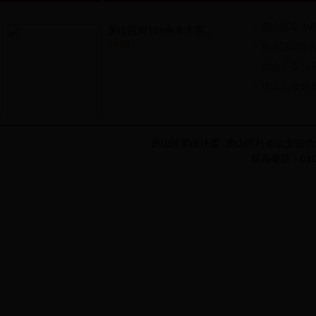
房山区举办8
房山区对180余名大客...
[详细]
房山区156名
房山公安分局
房山公安分局
房山区委政法委 房山区社会治安综合
联系电话：010-8