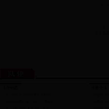
[
详情
10
阶段专题
工作动态
经验交流
更多>>
房山政法宣讲团“传承红色精神 ...
区委政法委
区委政法委开展“守初心、话使命...
区委政法委
房山法院召开 “不忘初心 牢记...
区委政法